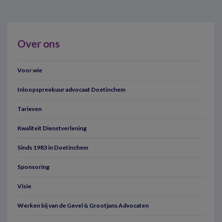
Over ons
Voor wie
Inloopspreekuur advocaat Doetinchem
Tarieven
Kwaliteit Dienstverlening
Sinds 1983 in Doetinchem
Sponsoring
Visie
Werken bij van de Gevel & Grootjans Advocaten