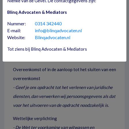
Nienke van de Gevel. De contactgegevens zijn:
• Wettelijke verplichting
Blinq Advocaten & Mediators
• Toestemming
Nummer:
0314 342440
• In verband met een gerechtvaardigd belang
E-mail:
info@blinqadvocaten.nl
Website:
Blinqadvocaten.nl
Van de Gevel & Grootjans, advocaten & mediators
Tot ziens bij Blinq Advocaten & Mediators
baseert zich op de volgende rechtsgronden:
Overeenkomst of in de aanloop tot het sluiten van een
overeenkomst
- Geef je ons opdracht tot het verlenen van juridische
diensten, dan verwerken wij persoonsgegevens als dat
voor het uitvoeren van de opdracht noodzakelijk is.
Wettelijke verplichting
- De Wet ter voorkoming van witwassen en