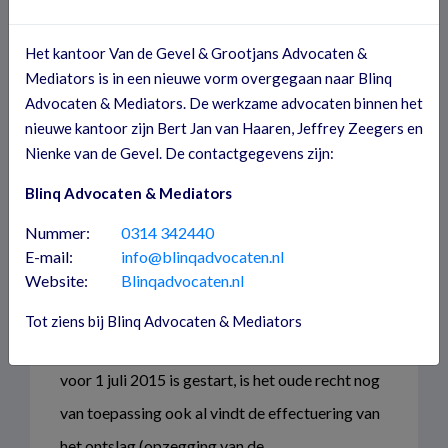
seizoenswerk, regelingen via CAO)
De regeling dat er bij de 4e
Het kantoor Van de Gevel & Grootjans Advocaten &
Mediators is in een nieuwe vorm overgegaan naar Blinq
arbeidsovereenkomst een
Advocaten & Mediators. De werkzame advocaten binnen het
arbeidsovereenkomst voor onbepaalde tijd tot
nieuwe kantoor zijn Bert Jan van Haaren, Jeffrey Zeegers en
stand komt is na 1 juli 2015 hetzelfde gebleven.
Nienke van de Gevel. De contactgegevens zijn:
Blinq Advocaten & Mediators
Overgangsrecht
Nummer:
0314 342440
Bij ontslag in geval van een
E-mail:
info@blinqadvocaten.nl
Website:
arbeidsovereenkomst voor
Blinqadvocaten.nl
onbepaalde
tijd
geldt het volgende. Op een
Tot ziens bij Blinq Advocaten & Mediators
ontslagprocedure (UWV of Kantonrechter) die
voor 1 juli 2015 is gestart, is het oude recht nog
van toepassing ook al vindt de effectuering van
het ontslag (opzegging van de